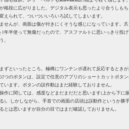
が格段に広がりました。デジタル表示も思ったより合うしもち
変えられて、ついついいろいろ試してしまいます。
ませんが、画面は傷が付きにくそうな感じになっています。爪
を1年半使って無傷だったので、アスファルトに思いっきり投
う。
まずといったところ。極稀にワンテンポ遅れて反応するときが
の2つのボタンは、設定で任意のアプリのショートカットボタ
ています。ボタンの誤作動はまだ経験しておりません。
操作に関しては、感度などまだまだだと思います(上から下に
る)。しかしながら、手首での画面の店頭は誤動作というか勝
るとは思いますが自分の目ではまだ確認しておりません。