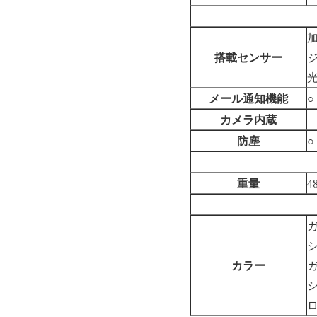
搭載センサー
メール通知機能
○
カメラ内蔵
防塵
○
重量
4
カラー