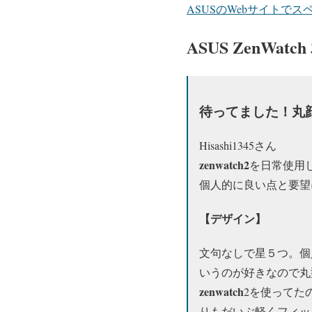
ASUSのWebサイトで
ASUS ZenWat
待ってました！丸顔ze
Hisashi1345さん
zenwatch2
を日常使用
個人的に良い点と要望
【デザイン】
文句なしで星５つ。個
いうのが好きなので丸
zenwatch
2を使ってた
りもだいぶ軽くフィッ