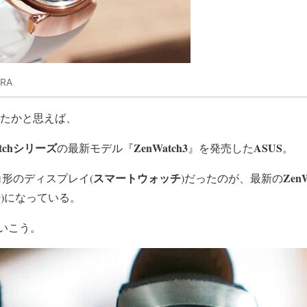
ERA
たかと思えば、
atchシリーズ
ZenWatch3
ASUS
の最新モデル『
』を発売した
。
スマートウォッチ
Zen
角形のディスプレイ(
)だったのが、最新の
チ
)になっている。
いこう。