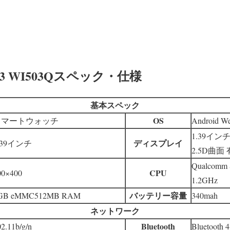
ch 3 WI503Qスペック・仕様
基本スペック
OS
スマートウォッチ
Android We
1.39イン
ディスプレイ
.39インチ
2.5D曲面 
Qualcomm 
CPU
00×400
1.2GHz
バッテリー容量
GB eMMC512MB RAM
340mah
ネットワーク
Bluetooth
2.11b/g/n
Bluetooth 4