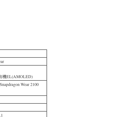
ar
チ
有機EL(AMOLED)
Snapdragon Wear 2100
.1