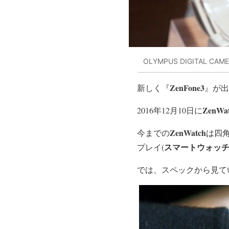
OLYMPUS DIGITAL CAM
ZenFone3
新しく『
』が出
ZenW
2016年12月10日に
ZenWatch
今までの
は四
スマートウォッ
プレイ(
では、スペックから見て