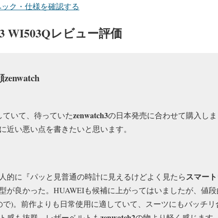
スペック・仕様を確認する
ch 3 WI503Qレビュー評価
nwatch
zenwatch3
していて、待っていた
の日本発売に合わせて購入しま
に近い悪い点を書きたいと思います。
スマート
人的に『パッと見普通の時計に見えるけどよく見たら
型が良かった。HUAWEIも候補に上がってはいましたが、値段
ので)。前作よりも日常使用に適していて、スーツにもバッチリ
zenwatch2
ト感も抜群。レザーベルトも
の物より軽く感じます