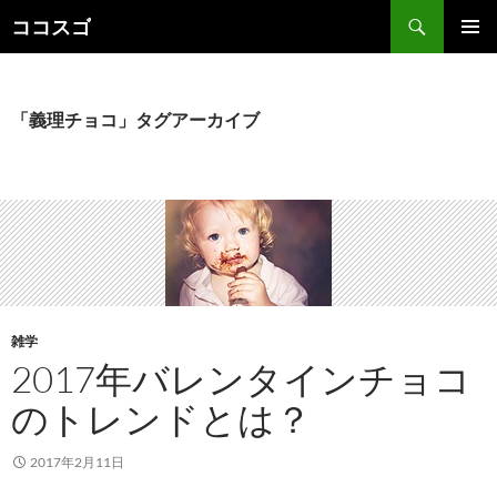
検
ココスゴ
索
コ
メインメ
ン
ニュー
テ
ン
「義理チョコ」タグアーカイブ
ツ
へ
ス
キ
ッ
プ
雑学
2017年バレンタインチョコ
のトレンドとは？
2017年2月11日