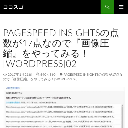
検
ココスゴ
索
コ
メインメ
ン
ニュー
テ
PAGESPEED INSIGHTSの点
ン
ツ
数が17点なので『画像圧
へ
ス
縮』をやってみる！
キ
ッ
[WORDPRESS]02
プ
2017年1月21日
640 × 360
PAGESPEED INSIGHTSの点数が17点な
ので『画像圧縮』をやってみる！[WORDPRESS]