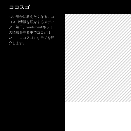
検
ココスゴ
索
つい誰かに教えたくなる。コ
コスゴ情報を紹介するメディ
ア！毎日、youtubeやネット
の情報を見る中でココが凄
い！「ココスゴ」なモノを紹
介します。