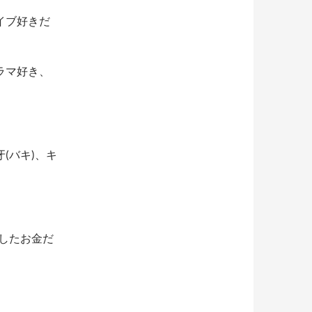
。
イブ好きだ
ラマ好き、
(バキ)、キ
金したお金だ