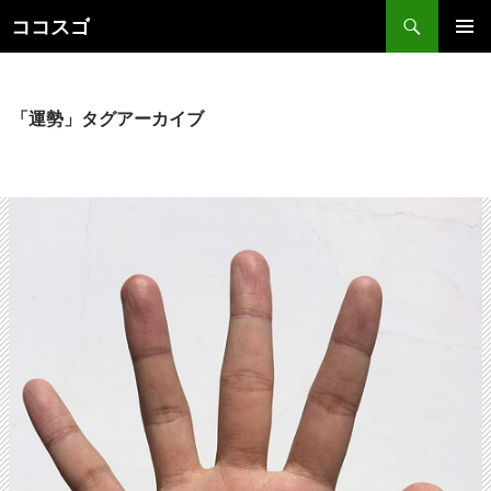
検
ココスゴ
索
コ
メインメ
ン
ニュー
テ
ン
「運勢」タグアーカイブ
ツ
へ
ス
キ
ッ
プ