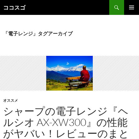
検
ココスゴ
索
コ
メインメ
ン
ニュー
テ
ン
「電子レンジ」タグアーカイブ
ツ
へ
ス
キ
ッ
プ
オススメ
シャープの電子レンジ『ヘ
ルシオ AX-XW300』の性能
がヤバい！レビューのまと