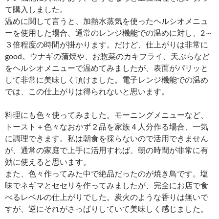
て購入しました。
温めに関して言うと、加熱水蒸気を使ったヘルシオメニュ
ーを使用した場合、通常のレンジ機能での温めに対し、2～
３倍程度の時間が掛かります。だけど、仕上がりは非常に
good。ウナギの蒲焼や、お惣菜のカキフライ、天ぷらなど
をヘルシオメニューで温めてみましたが、表面がパリッと
して非常に美味しく頂けました。電子レンジ機能での温め
では、この仕上がりは得られないと思います。
料理にも色々使ってみました。モーニングメニューなど、
トースト＋色々なおかず２品を家族４人分作る場合、一気
に調理できます。私は朝食を採らないので活用できません
が、通常の家庭で上手に活用すれば、朝の時間が非常に有
効に使えると思います。
また、色々作ってみた中で絶品だったのが焼き鳥です。塩
味でネギマとセセリを作ってみましたが、完全にお店で食
べるレベルの仕上がりでした。炭火のような香りは無いで
すが、逆にそれがさっぱりしていて美味しく感じました。