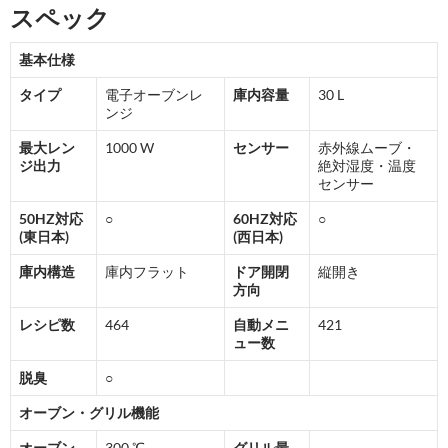
スペック
基本仕様
タイプ
電子オーブンレ
庫内容量
30 L
ンジ
最大レン
1000 W
センサー
赤外線ムーブ・
ジ出力
絶対湿度・温度
センサー
50HZ対応
○
60HZ対応
○
(東日本)
(西日本)
庫内構造
庫内フラット
ドア開閉
縦開き
方向
レシピ数
464
自動メニ
421
ュー数
脱臭
○
オーブン・グリル機能
オーブン
300 ℃
グリル最