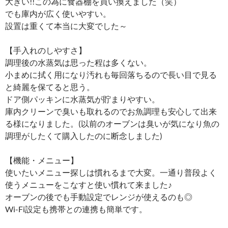
大きい!!この為に食器棚を買い換えました（笑）
でも庫内が広く使いやすい。
設置は重くて本当に大変でした～
【手入れのしやすさ】
調理後の水蒸気は思った程は多くない。
小まめに拭く用になり汚れも毎回落ちるので長い目で見る
と綺麗を保てると思う。
ドア側パッキンに水蒸気が貯まりやすい。
庫内クリーンで臭いも取れるのでお魚調理も安心して出来
る様になりました。(以前のオーブンは臭いが気になり魚の
調理がしたくて購入したのに断念しました)
【機能・メニュー】
使いたいメニュー探しは慣れるまで大変。一通り普段よく
使うメニューをこなすと使い慣れて来ました♪
オーブンの後でも手動設定でレンジが使えるのも◎
Wi-Fi設定も携帯との連携も簡単です。