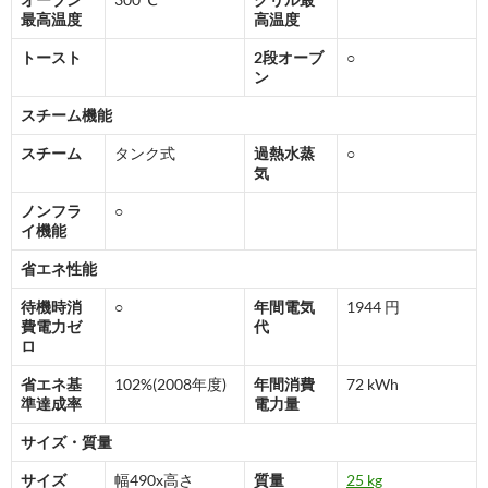
最高温度
高温度
トースト
2段オーブ
○
ン
スチーム機能
スチーム
タンク式
過熱水蒸
○
気
ノンフラ
○
イ機能
省エネ性能
待機時消
○
年間電気
1944 円
費電力ゼ
代
ロ
省エネ基
102%(2008年度)
年間消費
72 kWh
準達成率
電力量
サイズ・質量
サイズ
幅490x高さ
質量
25 kg