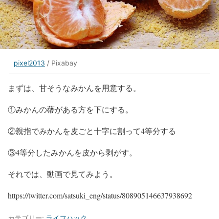
pixel2013
/ Pixabay
まずは、甘そうなみかんを用意する。
①みかんの蔕がある方を下にする。
②親指でみかんを皮ごと十字に割って4等分する
③4等分したみかんを皮から剥がす。
それでは、動画で見てみよう。
https://twitter.com/satsuki_eng/status/808905146637938692
カテゴリー:
ライフハック