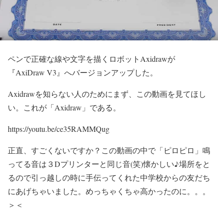
ペンで正確な線や文字を描くロボットAxidrawが
『AxiDraw V3』へバージョンアップした。
Axidrawを知らない人のためにまず、この動画を見てほし
い。これが「Axidraw」である。
https://youtu.be/ce35RAMMQug
正直、すごくないですか？この動画の中で「ピロピロ」鳴
ってる音は３Dプリンターと同じ音(笑)懐かしい♪場所をと
るので引っ越しの時に手伝ってくれた中学校からの友だち
にあげちゃいました。めっちゃくちゃ高かったのに。。。
＞＜