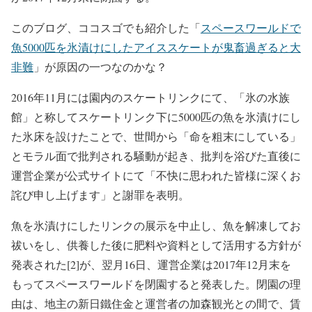
このブログ、ココスゴでも紹介した「
スペースワールドで
魚5000匹を氷漬けにしたアイススケートが鬼畜過ぎると大
非難
」が原因の一つなのかな？
2016年11月には園内のスケートリンクにて、「氷の水族
館」と称してスケートリンク下に5000匹の魚を氷漬けにし
た氷床を設けたことで、世間から「命を粗末にしている」
とモラル面で批判される騒動が起き、批判を浴びた直後に
運営企業が公式サイトにて「不快に思われた皆様に深くお
詫び申し上げます」と謝罪を表明。
魚を氷漬けにしたリンクの展示を中止し、魚を解凍してお
祓いをし、供養した後に肥料や資料として活用する方針が
発表された[2]が、翌月16日、運営企業は2017年12月末を
もってスペースワールドを閉園すると発表した。閉園の理
由は、地主の新日鐵住金と運営者の加森観光との間で、賃