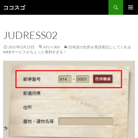
検
ココスゴ
索
コ
メインメ
ン
ニュー
テ
JUDRESS02
ン
ツ
へ
2017年2月15日
451 × 300
日本語の住所を英語表記にしてくれる
ス
WEBサービスがちょっと便利すぎる！
キ
ッ
プ