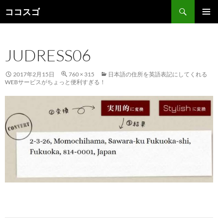
検
ココスゴ
索
コ
メインメ
ン
ニュー
テ
JUDRESS06
ン
ツ
へ
2017年2月15日
760 × 315
日本語の住所を英語表記にしてくれる
ス
WEBサービスがちょっと便利すぎる！
キ
ッ
プ