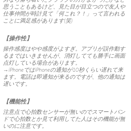
思うこともあるけど、見た目が目立つので友人や
仕事仲間が時計見て「何これ？！」って言われる
ことに満足感があります(笑)
【操作性】
操作感度はやや感度がよすぎ。アプリが誤作動す
るまではいきませんが、消灯してても勝手に画面
点灯している場合があります。
→iPhoneではiPhoneの通知が10秒くらい遅れて来
ます。電話は即通知が来るのですが、他の通知は
遅いです。
【機能性】
注意点で心拍数センサーが無いのでスマートバン
ドで心拍数とか見て利用してた人はその機能が無
いのに注意です。