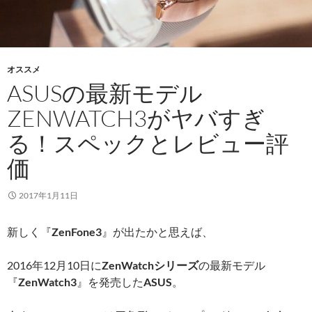
オススメ
ASUSの最新モデル
ZENWATCH3がヤバすぎ
る！スペックとレビュー評
価
2017年1月11日
新しく『
ZenFone3
』が出たかと思えば、
2016年12月10日に
ZenWatchシリーズ
の最新モデル
『
ZenWatch3
』を発売した
ASUS
。