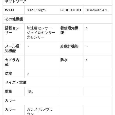
ネットワーク
WI-FI
802.11b/g/n
BLUETOOTH
Bluetooth 4.1
その他機能
搭載セン
加速度センサー
着信通知機
○
サー
ジャイロセンサー
能
光センサー
メール通
○
歩数計機能
○
知機能
カメラ内
防水
○
蔵
防塵
○
サイズ・重量
重量
48g
カラー
カラー
ガンメタル/ブラ
ウン