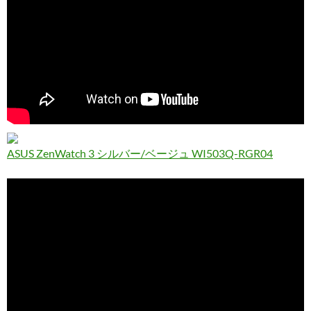
ASUS ZenWatch 3 シルバー/ベージュ WI503Q-RGR04