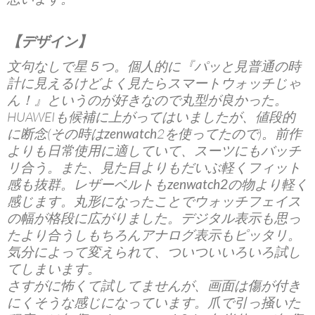
【デザイン】
文句なしで星５つ。個人的に『パッと見普通の時
計に見えるけどよく見たら
スマートウォッチ
じゃ
ん！』というのが好きなので丸型が良かった。
HUAWEIも候補に上がってはいましたが、値段的
に断念(その時は
zenwatch
2を使ってたので)。前作
よりも日常使用に適していて、スーツにもバッチ
リ合う。また、見た目よりもだいぶ軽くフィット
感も抜群。レザーベルトも
zenwatch2
の物より軽く
感じます。丸形になったことでウォッチフェイス
の幅が格段に広がりました。デジタル表示も思っ
たより合うしもちろんアナログ表示もピッタリ。
気分によって変えられて、ついついいろいろ試し
てしまいます。
さすがに怖くて試してませんが、画面は傷が付き
にくそうな感じになっています。爪で引っ掻いた