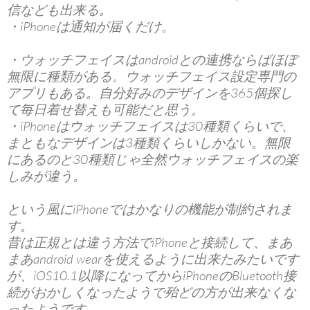
信なども出来る。
・iPhoneは通知が届くだけ。
・ウォッチフェイスはandroidとの連携ならばほぼ
無限に種類がある。ウォッチフェイス設定専門の
アプリもある。自分好みのデザインを365個探し
て毎日着せ替えも可能だと思う。
・iPhoneはウォッチフェイスは30種類くらいで、
まともなデザインは3種類くらいしかない。無限
にあるのと30種類じゃ全然ウォッチフェイスの楽
しみが違う。
という風にiPhoneではかなりの機能が制約されま
す。
昔は正規とは違う方法でiPhoneと接続して、まあ
まあandroid wearを使えるように出来たみたいです
が、iOS10.1以降になってからiPhoneのBluetooth接
続がおかしくなったようで殆どの方が出来なくな
ったようです。