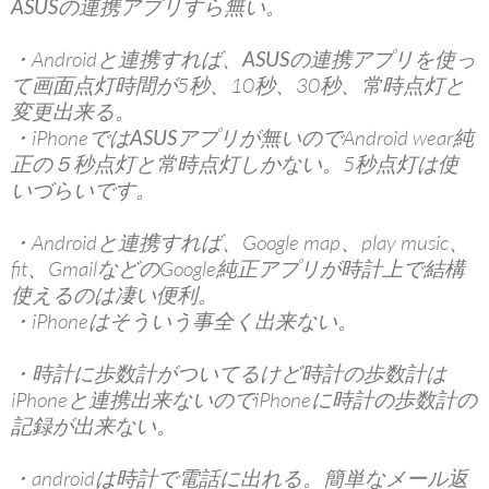
ASUS
の連携アプリすら無い。
・Androidと連携すれば、
ASUS
の連携アプリを使っ
て画面点灯時間が5秒、10秒、30秒、常時点灯と
変更出来る。
・iPhoneでは
ASUS
アプリが無いのでAndroid wear純
正の５秒点灯と常時点灯しかない。5秒点灯は使
いづらいです。
・Androidと連携すれば、Google map、play music、
fit、GmailなどのGoogle純正アプリが時計上で結構
使えるのは凄い便利。
・iPhoneはそういう事全く出来ない。
・時計に歩数計がついてるけど時計の歩数計は
iPhoneと連携出来ないのでiPhoneに時計の歩数計の
記録が出来ない。
・androidは時計で電話に出れる。簡単なメール返