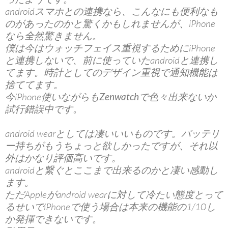
androidスマホとの連携なら、こんなにも便利なも
のがあったのかと驚くかもしれませんが、iPhone
なら全然驚きません。
僕は今はウォッチフェイス重視するためにiPhone
と連携しないで、前に使っていたandroidと連携し
てます。時計としてのデザイン重視で通知機能は
捨ててます。
今iPhone使いながらも
Zenwatch
で色々出来ないか
試行錯誤中です。
android wearとしては凄いいいものです。バッテリ
ー持ちがもうちょっと欲しかったですが、それ以
外はかなり評価高いです。
androidと繋ぐとここまで出来るのかと凄い感動し
ます。
ただAppleがandroid wearに対して冷たい態度とって
るせいでiPhoneで使う場合は本来の機能の1/10し
か発揮できないです。