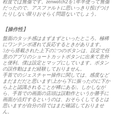
程度では無傷です。
zenwatch2
を1年半使って無傷
だったので、アスファルトに思いっきり投げつけ
たりしない限りおそらく問題ないでしょう。
【操作性】
盤面のタッチ感はまずまずといったところ。極稀
にワンテンポ遅れて反応するときがあります。
3から搭載された上下の2つのボタンは、設定で任
意のアプリのショートカットボタンに出来て意外
と便利。僕は設定とマップにしています。ボタン
の誤作動はまだ経験しておりません。
手首でのジェスチャー操作に関しては、感度など
まだまだだと思います(上から下に振ったのに下か
ら上と認識されることが稀にある)。しかしなが
ら、手首での画面の店頭は誤動作というか勝手に
画面が点灯するというのは、おそらくしてるとは
思いますが自分の目ではまだ確認しておりませ
ん。