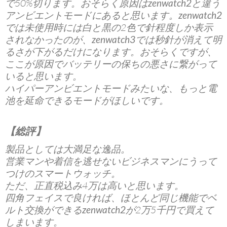
で50%切ります。おそらく原因は
zenwatch2
と違う
アンビエントモードにあると思います。
zenwatch2
では未使用時には白と黒の2色で針程度しか表示
されなかったのが、
zenwatch3
では秒針が消えて明
るさが下がるだけになります。おそらくですが、
ここが原因で
バッテリー
の保ちの悪さに繋がって
いると思います。
ハイパーアンビエントモードみたいな、もっと電
池を延命できるモードがほしいです。
【総評】
製品としては大満足な逸品。
営業マンや着信を逃せないビジネスマンにうって
つけの
スマートウォッチ
。
ただ、正直税込み4万は高いと思います。
四角フェイスで良ければ、ほとんど同じ機能でベ
ルト交換ができる
zenwatch2
が2万5千円で買えて
しまいます。