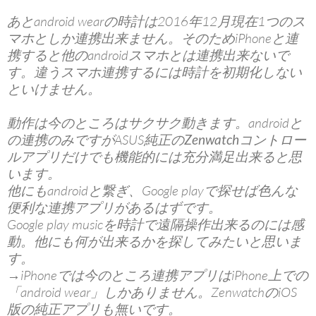
あとandroid wearの時計は2016年12月現在1つのス
マホとしか連携出来ません。そのためiPhoneと連
携すると他のandroidスマホとは連携出来ないで
す。違うスマホ連携するには時計を初期化しない
といけません。
動作は今のところはサクサク動きます。androidと
の連携のみですがASUS純正の
Zenwatchコントロー
ルアプリ
だけでも機能的には充分満足出来ると思
います。
他にもandroidと繋ぎ、Google playで探せば色んな
便利な連携アプリがあるはずです。
Google play musicを時計で遠隔操作出来るのには感
動。他にも何が出来るかを探してみたいと思いま
す。
→iPhoneでは今のところ連携アプリはiPhone上での
「android wear」しかありません。ZenwatchのiOS
版の純正アプリも無いです。