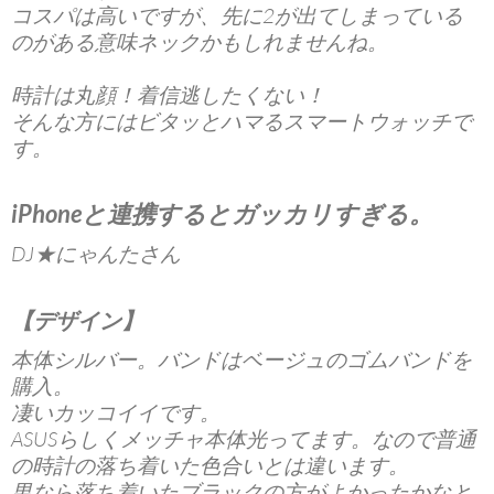
コスパは高いですが、先に2が出てしまっている
のがある意味ネックかもしれませんね。
時計は丸顔！着信逃したくない！
そんな方にはビタッとハマる
スマートウォッチ
で
す。
iPhoneと連携するとガッカリすぎる。
DJ★にゃんたさん
【デザイン】
本体シルバー。バンドはベージュのゴムバンドを
購入。
凄いカッコイイです。
ASUSらしくメッチャ本体光ってます。なので普通
の時計の落ち着いた色合いとは違います。
男なら落ち着いたブラックの方がよかったかなと