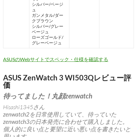
シルバー/ベージ
ュ
ガンメタル/ダー
クブラウン
シルバー/グレー
ベージュ
ローズゴールド/
グレーベージュ
ASUSのWebサイトでスペック・仕様を確認する
ASUS ZenWatch 3 WI503Qレビュー評
価
待ってました！丸顔zenwatch
Hisashi1345さん
zenwatch2
を日常使用していて、待っていた
zenwatch3
の日本発売に合わせて購入しました。
個人的に良い点と要望に近い悪い点を書きたいと
思います。