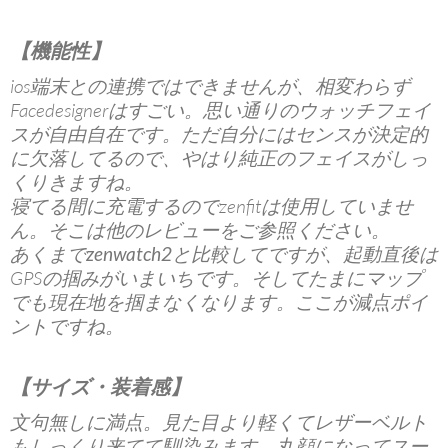
【機能性】
ios端末との連携ではできませんが、相変わらず
Facedesignerはすごい。思い通りのウォッチフェイ
スが自由自在です。ただ自分にはセンスが決定的
に欠落してるので、やはり純正のフェイスがしっ
くりきますね。
寝てる間に充電するのでzenfitは使用していませ
ん。そこは他のレビューをご参照ください。
あくまで
zenwatch2
と比較してですが、起動直後は
GPSの掴みがいまいちです。そしてたまにマップ
でも現在地を掴まなくなります。ここが減点ポイ
ントですね。
【サイズ・装着感】
文句無しに満点。見た目より軽くてレザーベルト
もしっくり来てて馴染みます。丸顔になってスー