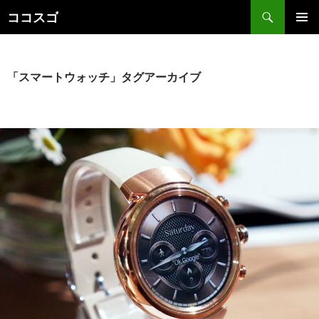
検
ココスゴ
索
コ
メインメ
ン
ニュー
テ
ン
「スマートウォッチ」タグアーカイブ
ツ
へ
ス
キ
ッ
プ