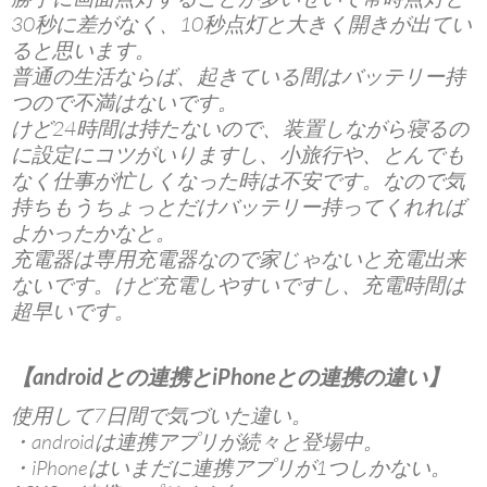
30秒に差がなく、10秒点灯と大きく開きが出てい
ると思います。
普通の生活ならば、起きている間は
バッテリー
持
つので不満はないです。
けど24時間は持たないので、装置しながら寝るの
に設定にコツがいりますし、小旅行や、とんでも
なく仕事が忙しくなった時は不安です。なので気
持ちもうちょっとだけ
バッテリー
持ってくれれば
よかったかなと。
充電器は専用充電器なので家じゃないと充電出来
ないです。けど充電しやすいですし、充電時間は
超早いです。
【androidとの連携とiPhoneとの連携の違い】
使用して7日間で気づいた違い。
・androidは連携アプリが続々と登場中。
・iPhoneはいまだに連携アプリが1つしかない。