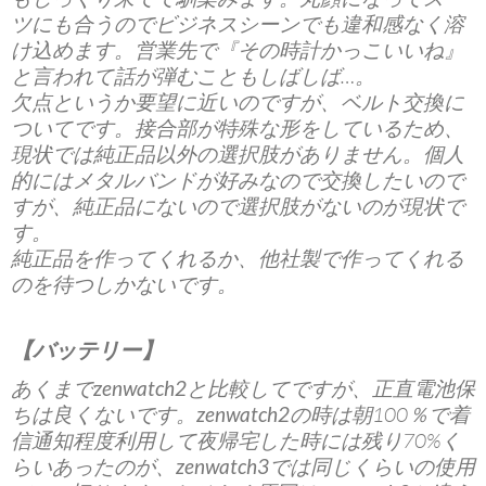
ツにも合うのでビジネスシーンでも違和感なく溶
け込めます。営業先で『その時計かっこいいね』
と言われて話が弾むこともしばしば…。
欠点というか要望に近いのですが、ベルト交換に
ついてです。接合部が特殊な形をしているため、
現状では純正品以外の選択肢がありません。個人
的にはメタルバンドが好みなので交換したいので
すが、純正品にないので選択肢がないのが現状で
す。
純正品を作ってくれるか、他社製で作ってくれる
のを待つしかないです。
【バッテリー】
あくまで
zenwatch2
と比較してですが、正直電池保
ちは良くないです。
zenwatch2
の時は朝100％で着
信通知程度利用して夜帰宅した時には残り70%く
らいあったのが、
zenwatch3
では同じくらいの使用