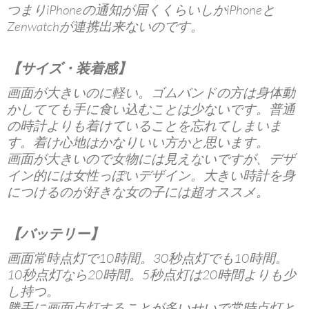
つまりiPhoneの通知が届くくらいしかiPhoneと
Zenwatchが連携出来ないのです。
【サイズ・装着感】
画面が大きいのに軽い。ゴムバンドの方は身体動
かしてても手に食い込むことは少ないです。普通
の時計よりも着けていることを忘れてしまいま
す。着け心地はかなりいい方かと思います。
画面が大きいので女物には見えないですが、デザ
イン的には女性っぽいデザイン。大きい時計を身
につけるのが好きな女の子には超オススメ。
【バッテリー】
画面常時点灯で10時間。30秒点灯でも10時間。
10秒点灯なら20時間。5秒点灯は20時間よりも少
し持つ。
勝手に画面点灯することが多いせいで常時点灯と