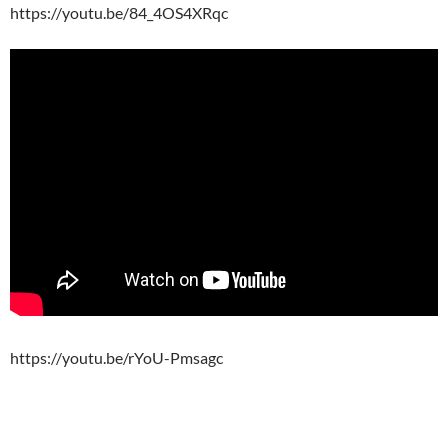
https://youtu.be/84_4OS4XRqc
https://youtu.be/rYoU-Pmsagc