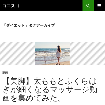
検
ココスゴ
索
コ
メインメ
ン
ニュー
テ
ン
「ダイエット」タグアーカイブ
ツ
へ
ス
キ
ッ
プ
動画
【美脚】太ももとふくらは
ぎが細くなるマッサージ動
画を集めてみた。