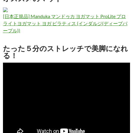
[日本正規品] Manduka マンドゥカ ヨガマット ProLite プロ
ライトヨガマット ヨガ ピラティス (インダルジ(ディープパ
ープル))
たった５分のストレッチで美脚になれ
る！