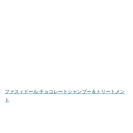
ファスィドール チョコレートシャンプー＆トリートメン
ト