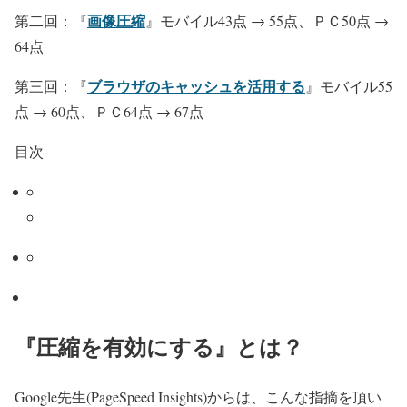
画像圧縮
第二回：『
』モバイル43点 → 55点、ＰＣ50点 →
64点
ブラウザのキャッシュを活用する
第三回：『
』モバイル55
点 → 60点、ＰＣ64点 → 67点
目次
『圧縮を有効にする』とは？
Google先生(PageSpeed Insights)からは、こんな指摘を頂い