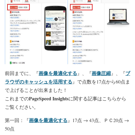
画像を最適化する
画像圧縮
ブ
前回までに、『
』、『
』、『
ラウザのキャッシュを活用する
』で点数を17点から60点ま
で上げることが出来ました！
PageSpeed Insights
これまでの
に関する記事はこちらから
ご覧ください。
画像を最適化する
第一回：『
』17点 → 43点、ＰＣ20点 →
50点