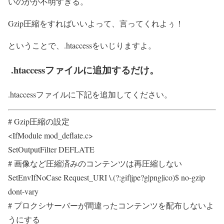
いのかが不明すぎる。
Gzip圧縮をすればいいよって、言ってくれよぅ！
ということで、.htaccessをいじりますよ。
.htaccessファイルに追加するだけ。
.htaccessファイルに下記を追加してください。
# Gzip圧縮の設定
<IfModule mod_deflate.c>
SetOutputFilter DEFLATE
# 画像など圧縮済みのコンテンツは再圧縮しない
SetEnvIfNoCase Request_URI \.(?:gif|jpe?g|png|ico)$ no-gzip
dont-vary
# プロクシサーバーが間違ったコンテンツを配布しないよ
うにする