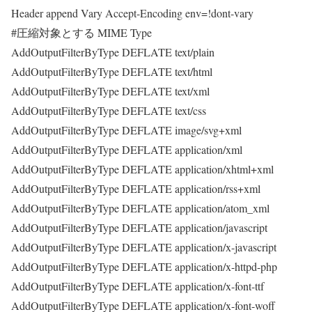
Header append Vary Accept-Encoding env=!dont-vary
#圧縮対象とする MIME Type
AddOutputFilterByType DEFLATE text/plain
AddOutputFilterByType DEFLATE text/html
AddOutputFilterByType DEFLATE text/xml
AddOutputFilterByType DEFLATE text/css
AddOutputFilterByType DEFLATE image/svg+xml
AddOutputFilterByType DEFLATE application/xml
AddOutputFilterByType DEFLATE application/xhtml+xml
AddOutputFilterByType DEFLATE application/rss+xml
AddOutputFilterByType DEFLATE application/atom_xml
AddOutputFilterByType DEFLATE application/javascript
AddOutputFilterByType DEFLATE application/x-javascript
AddOutputFilterByType DEFLATE application/x-httpd-php
AddOutputFilterByType DEFLATE application/x-font-ttf
AddOutputFilterByType DEFLATE application/x-font-woff