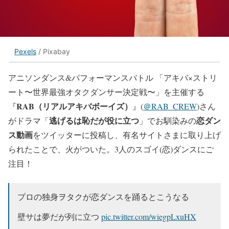
Pexels
/ Pixabay
アニソンダンス&パフォーマンスバトル 「アキバ×ストリ
ート〜世界最強オタクダンサー決定戦〜」を主催する
RAB（リアルアキバボーイズ）
『
』(
＠RAB_CREW
)さん
逃げるは恥だが役に立つ
恋ダン
がドラマ「
」でお馴染みの
ス動画
をツイッターに投稿し、有名サイトさまに取り上げ
られたことで、火がついた。3人のスゴイ(恋)ダンスにご
注目！
プロの独身ヲタクが恋ダンスを踊るとこうなる
壁サは夢だが列に立つ
pic.twitter.com/wiegpLxuHX