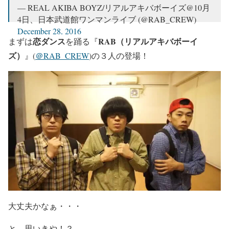
— REAL AKIBA BOYZ/リアルアキバボーイズ@10月
4日、日本武道館ワンマンライブ (@RAB_CREW)
December 28, 2016
恋ダンス
RAB（リアルアキバボーイ
まずは
を踊る『
ズ）
』(
＠RAB_CREW
)の３人の登場！
大丈夫かなぁ・・・
と、思いきや！？