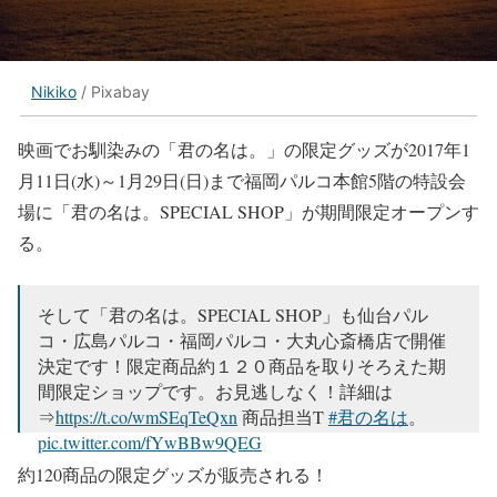
Nikiko
/ Pixabay
映画でお馴染みの「君の名は。」の限定グッズが2017年1
月11日(水)～1月29日(日)まで福岡パルコ本館5階の特設会
場に「君の名は。SPECIAL SHOP」が期間限定オープンす
る。
そして「君の名は。SPECIAL SHOP」も仙台パル
コ・広島パルコ・福岡パルコ・大丸心斎橋店で開催
決定です！限定商品約１２０商品を取りそろえた期
間限定ショップです。お見逃しなく！詳細は
⇒
https://t.co/wmSEqTeQxn
商品担当T
#君の名は
。
pic.twitter.com/fYwBBw9QEG
約120商品の限定グッズが販売される！
— 映画『君の名は。』 (@kiminona_movie)
December