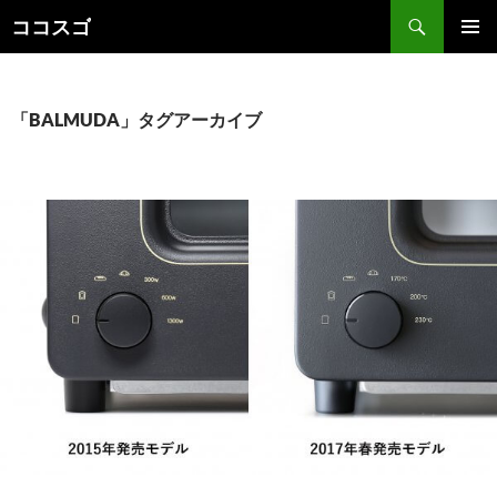
検
ココスゴ
索
コ
メインメ
ン
ニュー
テ
ン
「BALMUDA」タグアーカイブ
ツ
へ
ス
キ
ッ
プ