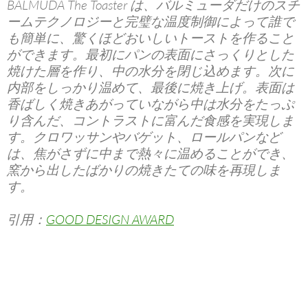
BALMUDA The Toaster は、バルミューダだけのスチ
ームテクノロジーと完璧な温度制御によって誰で
も簡単に、驚くほどおいしいトーストを作ること
ができます。最初にパンの表面にさっくりとした
焼けた層を作り、中の水分を閉じ込めます。次に
内部をしっかり温めて、最後に焼き上げ。表面は
香ばしく焼きあがっていながら中は水分をたっぷ
り含んだ、コントラストに富んだ食感を実現しま
す。クロワッサンやバゲット、ロールパンなど
は、焦がさずに中まで熱々に温めることができ、
窯から出したばかりの焼きたての味を再現しま
す。
引用：
GOOD DESIGN AWARD