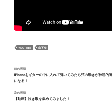
YOUTUBE
山下歩
投
前の投稿
稿
iPhoneをギターの中に入れて弾いてみたら弦の動きが神秘的
になる！
ナ
ビ
次の投稿
【動画】泣き歌を集めてみました！
ゲ
ー