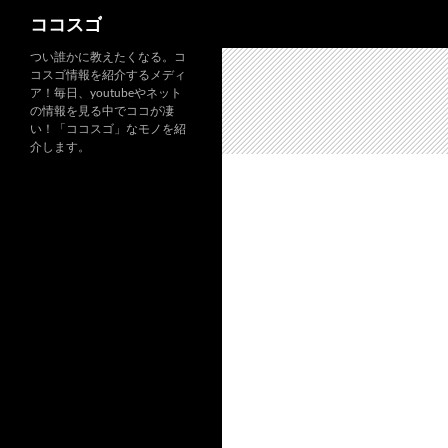
検
ココスゴ
索
つい誰かに教えたくなる。コ
コスゴ情報を紹介するメディ
ア！毎日、youtubeやネット
の情報を見る中でココが凄
い！「ココスゴ」なモノを紹
介します。