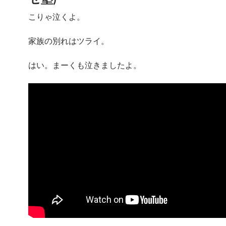
こりゃ泣くよ。
家族の別れはツライ。
はい。まーくも泣きましたよ。