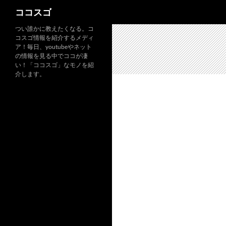
検
ココスゴ
索
つい誰かに教えたくなる。コ
コスゴ情報を紹介するメディ
ア！毎日、youtubeやネット
の情報を見る中でココが凄
い！「ココスゴ」なモノを紹
介します。