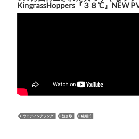
KingrassHoppers『３８℃』NEW P
ウェディングソング
泣き歌
結婚式