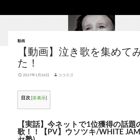
動画
【動画】泣き歌を集めて
た！
2017年1月26日
ココスゴ
目次
[
非表示
]
【実話】今ネットで1位獲得の話題
歌！！【PV】ウソツキ/WHITE JA
セ塾)